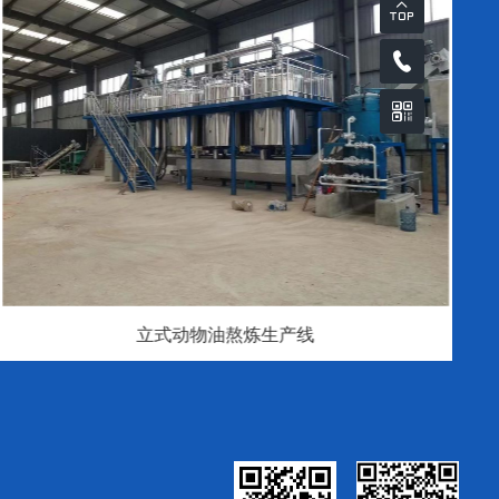
TOP
立式动物油熬炼生产线