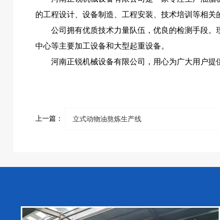
的工程设计、设备制造、工程安装、技术培训等相关
公司拥有优质技术力量队伍，优良的检测手段。
中心等主要加工设备和大型起重设备。
河南正锐机械设备有限公司，用心为广大用户提
上一篇：
立式动物油熬炼生产线