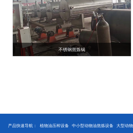
不锈钢熬炼锅
产品快速导航：
植物油压榨设备
中小型动物油熬炼设备
大型动物