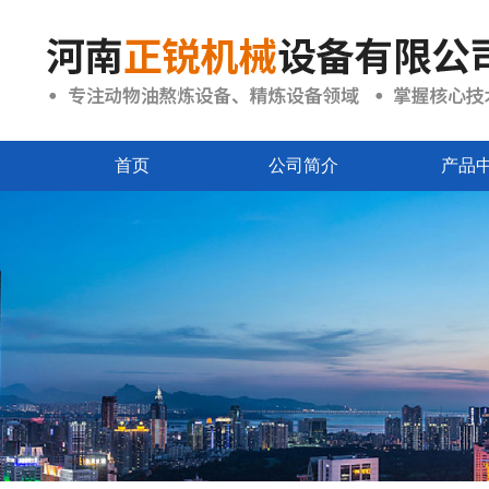
首页
公司简介
产品