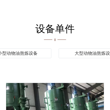
设备单件
小型动物油熬炼设备
大型动物油熬炼