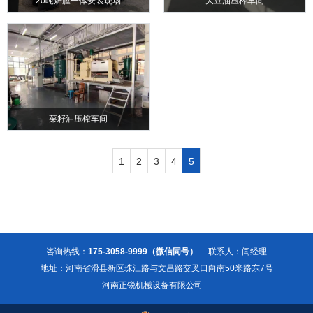
20吨炉膛一体安装现场
大豆油压榨车间
菜籽油压榨车间
1
2
3
4
5
咨询热线：
175-3058-9999（微信同号）
联系人：闫经理
地址：河南省滑县新区珠江路与文昌路交叉口向南50米路东7号
河南正锐机械设备有限公司